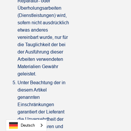
Reparatur- oder
Überholungsarbeiten
(Dienstleistungen) wird,
sofern nicht ausdrücklich
etwas anderes
vereinbart wurde, nur für
die Tauglichkeit der bei
der Ausführung dieser
Arbeiten verwendeten
Materialien Gewähr
geleistet.
Unter Beachtung der in
diesem Artikel
genannten
Einschränkungen
garantiert der Lieferant
die Unversehrtheit der
Deutsch
gelieferten Waren und