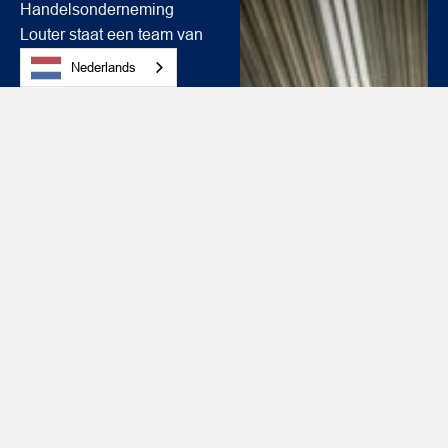
Handelsonderneming
Louter staat een team van
gepassioneerde
Nederlands
professionals. Wij
combineren jarenlange
ervaring met een frisse
blik op de markt. Van
productadviseurs tot
logistieke specialisten,
iedereen in ons team heeft
één gezamenlijk doel: het
leveren van de beste
service en producten aan
onze klanten.
Onze medewerkers zijn
niet alleen experts op hun
vakgebied, maar delen