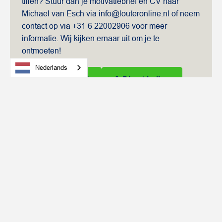
tillen? Stuur dan je motivatiebrief en CV naar
Michael van Esch via info@louteronline.nl of neem
contact op via +31 6 22002906 voor meer
informatie. Wij kijken ernaar uit om je te
ontmoeten!
Nederlands
Mail mijn CV
Direct bellen
*Acquisitie naar aanleiding van deze advertentie wordt
niet op prijs gesteld.
Michael van Esch
Sales Manager
+31 6 22002906