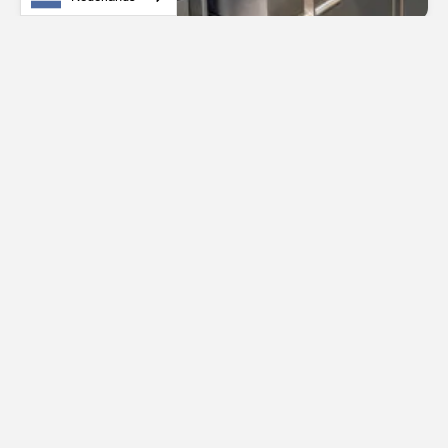
Uithoorn
Slagerij Heemskerk
Bekijk
Bedrijfsrestauratief
case
Alkmaar